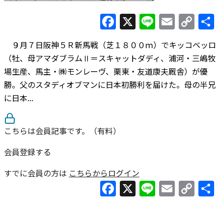
Facebook
X
Line
Email
Co
Lin
９月７日阪神５Ｒ新馬戦（芝１８００ｍ）でキッコベッロ
（牡、母アマダブラムⅡ＝スキャットダディ、浦河・三嶋牧
場生産、馬主・㈱モンレーヴ、栗東・友道康夫厩舎）が優
勝。父のスタディオブマンに日本初勝利を届けた。母の半兄
に日本...
こちらは会員記事です。（有料）
会員登録する
すでに会員の方は
こちらからログイン
Facebook
X
Line
Email
Co
Lin