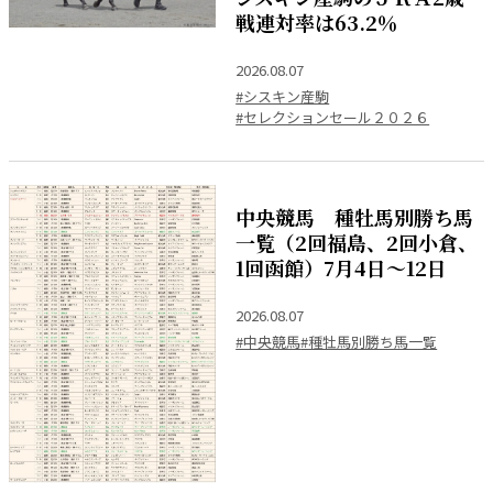
戦連対率は63.2％
2026.08.07
#シスキン産駒
#セレクションセール２０２６
中央競馬 種牡馬別勝ち馬
一覧（2回福島、2回小倉、
1回函館）7月4日～12日
2026.08.07
#中央競馬
#種牡馬別勝ち馬一覧