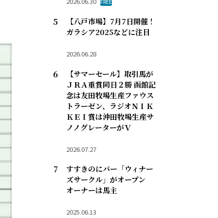
2026.06.30
FREE
【八戸市場】7月7日開催！
ガラシア2025などに注目
2026.06.28
【サマーセール】取引馬が
ＪＲＡ重賞同日２勝 函館記
念は友田牧場生産ファウス
トラーゼン、ラジオＮＩＫ
ＫＥＩ賞は沖田牧場生産サ
ノノグレーターがＶ
2026.07.27
すすきのにバー「ウィナー
ズサークル」がオープン
オーナーは馬主
2025.06.13