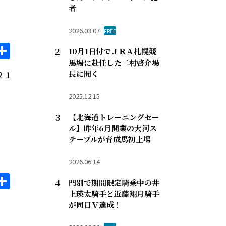
者
2026.03.07
FREE
il
opy
共
10月1日付でＪＲＡ札幌競
ink
有
馬場に赴任した二村啓介場
長に聞く
２１
2025.12.15
【北海道トレーニングセー
ル】昨年6月開業の大河ス
テーブルが育成馬初上場
2026.06.14
il
opy
共
門別で期間限定騎乗中の井
ink
有
上瑛太騎手と近藤翔月騎手
が同日Ｖ達成！