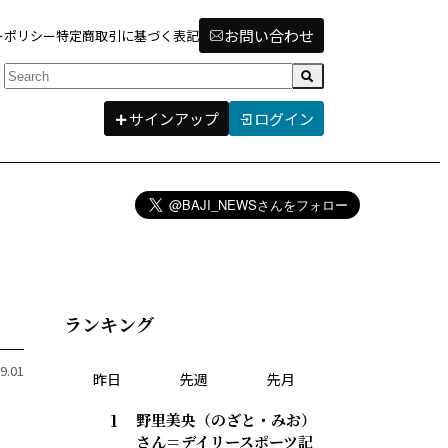
お問い合わせ
ーポリシー
特定商取引に基づく表記
検索
サインアップ
ログイン
ランキング
9.01
昨日
先週
先月
野里美央（のざと・みお）
さん＝デイリースポーツ記