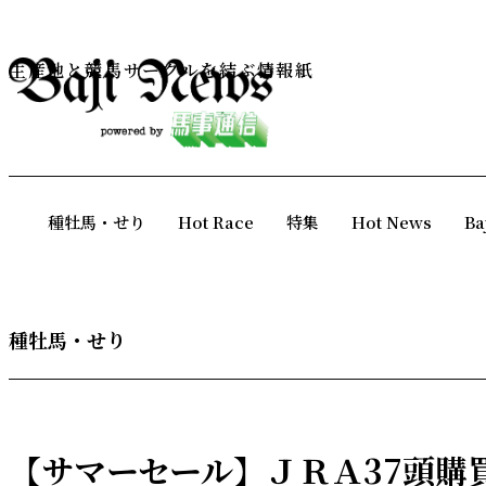
生産地と競馬サークルを結ぶ情報紙
種牡馬・せり
Hot Race
特集
Hot News
Ba
種牡馬・せり
【サマーセール】ＪＲＡ37頭購