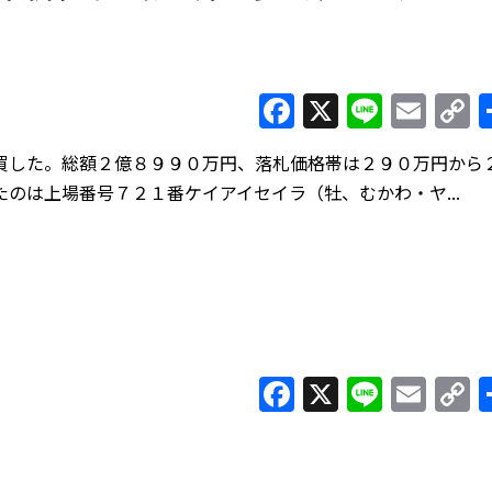
Facebook
X
Line
Ema
C
L
した。総額２億８９９０万円、落札価格帯は２９０万円から
のは上場番号７２１番ケイアイセイラ（牡、むかわ・ヤ...
Facebook
X
Line
Ema
C
L