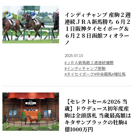
インディチャンプ 産駒２週
連続ＪＲＡ新馬勝ち ６月２
１日阪神タイセイボーグ＆
６月２８日函館フィオラー
ノ
2025.07.15
#ＪＲＡ新馬戦２週連続優勝
#インディチャンプ産駒
#タイセイボーグ
#中央競馬
#種牡馬
【セレクトセール2026 当
歳】ドウデュース初年度産
駒は全頭落札 当歳最高額は
キタサンブラックの牡駒4
億1000万円