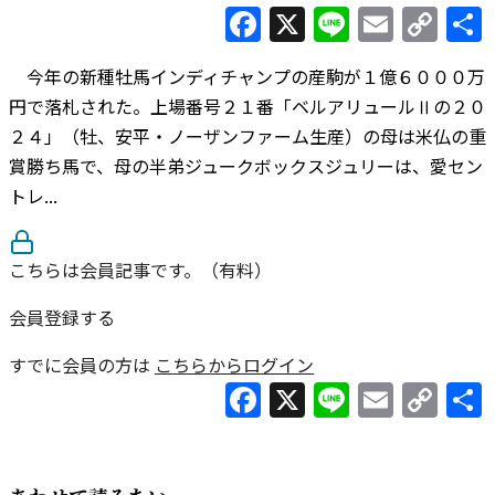
Facebook
X
Line
Email
Co
Lin
今年の新種牡馬インディチャンプの産駒が１億６０００万
円で落札された。上場番号２１番「ベルアリュールⅡの２０
２４」（牡、安平・ノーザンファーム生産）の母は米仏の重
賞勝ち馬で、母の半弟ジュークボックスジュリーは、愛セン
トレ...
こちらは会員記事です。（有料）
会員登録する
すでに会員の方は
こちらからログイン
Facebook
X
Line
Email
Co
Lin