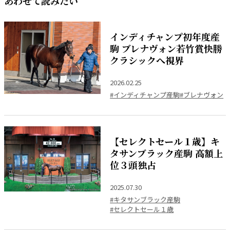
あわせて読みたい
インディチャンプ初年度産
駒 ブレナヴォン若竹賞快勝
クラシックへ視界
2026.02.25
#インディチャンプ産駒
#ブレナヴォン
【セレクトセール１歳】キ
タサンブラック産駒 高額上
位３頭独占
2025.07.30
#キタサンブラック産駒
#セレクトセール１歳