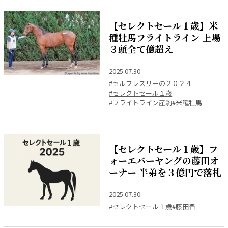
【セレクトセール１歳】米
種牡馬フライトライン 上場
３頭全て億超え
2025.07.30
#セルフレスリーの２０２４
#セレクトセール１歳
#フライトライン産駒
#米種牡馬
【セレクトセール１歳】フ
ォーエバーヤングの藤田オ
ーナー 半弟を３億円で落札
2025.07.30
#セレクトセール１歳
#藤田晋