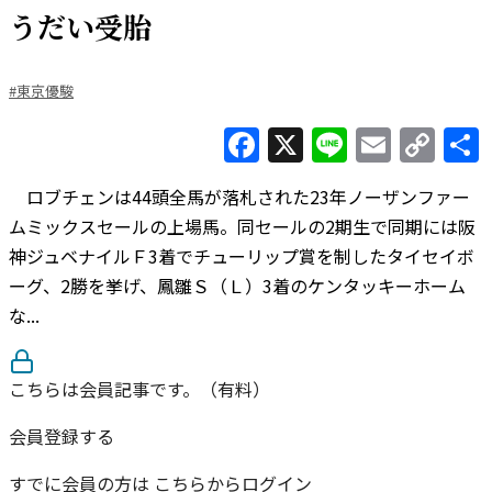
うだい受胎
#東京優駿
Facebook
X
Line
Email
Co
Lin
ロブチェンは44頭全馬が落札された23年ノーザンファー
ムミックスセールの上場馬。同セールの2期生で同期には阪
神ジュベナイルＦ3着でチューリップ賞を制したタイセイボ
ーグ、2勝を挙げ、鳳雛Ｓ（Ｌ）3着のケンタッキーホーム
な...
こちらは会員記事です。（有料）
会員登録する
すでに会員の方は
こちらからログイン