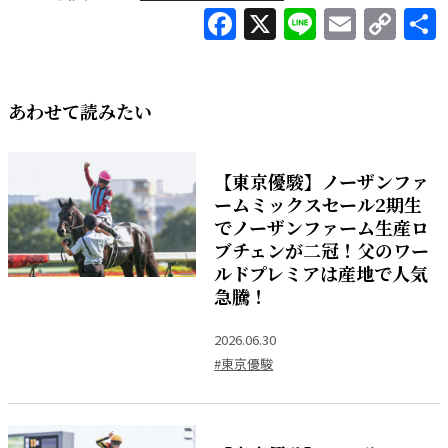
Facebook
X
Line
Email
Co
Lin
あわせて読みたい
【東京優駿】ノーザンファ
ームミックスセール2期生
でノーザンファーム生産ロ
ブチェンが二冠！父のワー
ルドプレミアは産地で人気
急騰！
2026.06.30
#東京優駿