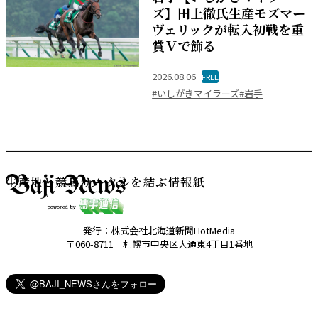
ズ】田上徹氏生産モズマー
ヴェリックが転入初戦を重
賞Ｖで飾る
2026.08.06
FREE
#いしがきマイラーズ
#岩手
生産地と競馬サークルを結ぶ情報紙
発行：株式会社北海道新聞HotMedia
〒060-8711 札幌市中央区大通東4丁目1番地