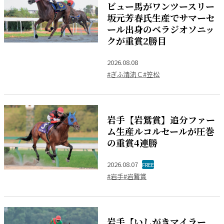
ビュー馬がワンツースリー
坂元芳春氏生産でサマーセ
ール出身のベラジオソニッ
クが重賞2勝目
2026.08.08
#ぎふ清流Ｃ
#笠松
岩手【岩鷲賞】追分ファー
ム生産ルコルセールが圧巻
の重賞4連勝
2026.08.07
FREE
#岩手
#岩鷲賞
岩手【いしがきマイラー