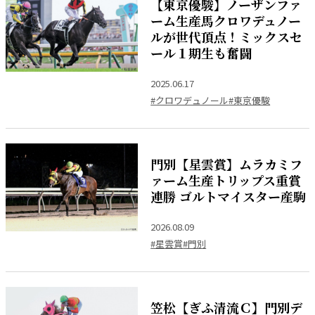
【東京優駿】ノーザンファ
ーム生産馬クロワデュノー
ルが世代頂点！ミックスセ
ール１期生も奮闘
2025.06.17
#クロワデュノール
#東京優駿
門別【星雲賞】ムラカミフ
ァーム生産トリップス重賞
連勝 ゴルトマイスター産駒
2026.08.09
#星雲賞
#門別
笠松【ぎふ清流Ｃ】門別デ