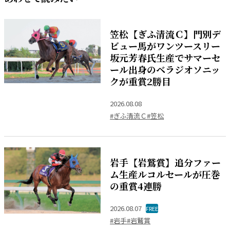
笠松【ぎふ清流Ｃ】門別デ
ビュー馬がワンツースリー
坂元芳春氏生産でサマーセ
ール出身のベラジオソニッ
クが重賞2勝目
2026.08.08
#ぎふ清流Ｃ
#笠松
岩手【岩鷲賞】追分ファー
ム生産ルコルセールが圧巻
の重賞4連勝
2026.08.07
FREE
#岩手
#岩鷲賞