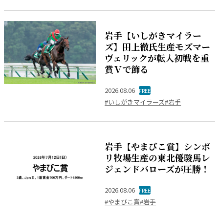
岩手【いしがきマイラー
ズ】田上徹氏生産モズマー
ヴェリックが転入初戦を重
賞Ｖで飾る
2026.08.06
FREE
#いしがきマイラーズ
#岩手
岩手【やまびこ賞】シンボ
リ牧場生産の東北優駿馬レ
ジェンドバローズが圧勝！
2026.08.06
FREE
#やまびこ賞
#岩手