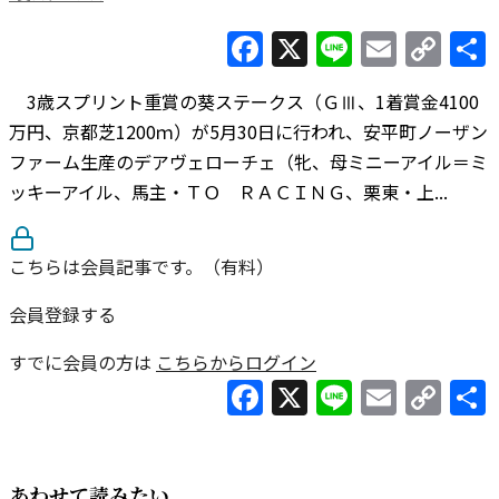
Facebook
X
Line
Email
Co
Lin
3歳スプリント重賞の葵ステークス（ＧⅢ、1着賞金4100
万円、京都芝1200ｍ）が5月30日に行われ、安平町ノーザン
ファーム生産のデアヴェローチェ（牝、母ミニーアイル＝ミ
ッキーアイル、馬主・ＴＯ ＲＡＣＩＮＧ、栗東・上...
こちらは会員記事です。（有料）
会員登録する
すでに会員の方は
こちらからログイン
Facebook
X
Line
Email
Co
Lin
あわせて読みたい