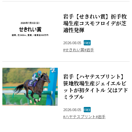
岩手【せきれい賞】折手牧
場生産コスモフロイデが芝
適性発揮
2026.08.05
FREE
#せきれい賞
#岩手
岩手【ハヤテスプリント】
笹地牧場生産ジェイエルビ
ットが初タイトル 父はアド
ミラブル
2026.08.05
FREE
#ハヤテスプリント
#岩手