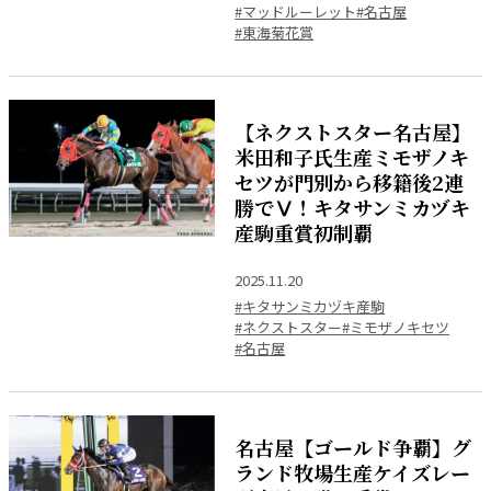
#マッドルーレット
#名古屋
#東海菊花賞
【ネクストスター名古屋】
米田和子氏生産ミモザノキ
セツが門別から移籍後2連
勝でⅤ！キタサンミカヅキ
産駒重賞初制覇
2025.11.20
#キタサンミカヅキ産駒
#ネクストスター
#ミモザノキセツ
#名古屋
名古屋【ゴールド争覇】グ
ランド牧場生産ケイズレー