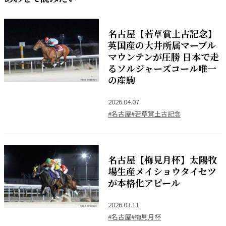
名古屋【若草賞土古記念】
英国産の大井所属マーブル
マウンテンが圧勝 日本で走
るソルジャーズコール唯一
の産駒
2026.04.07
#名古屋
#若草賞土古記念
名古屋【梅見月杯】太陽牧
場生産メイショウタイセツ
が本格化アピール
2026.03.11
#名古屋
#梅見月杯