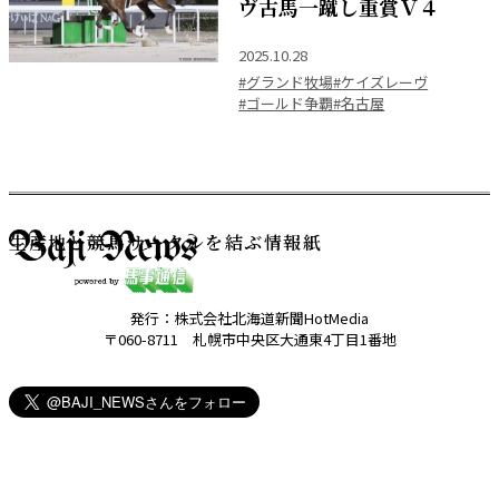
ヴ古馬一蹴し重賞Ｖ４
2025.10.28
#グランド牧場
#ケイズレーヴ
#ゴールド争覇
#名古屋
生産地と競馬サークルを結ぶ情報紙
発行：株式会社北海道新聞HotMedia
〒060-8711 札幌市中央区大通東4丁目1番地