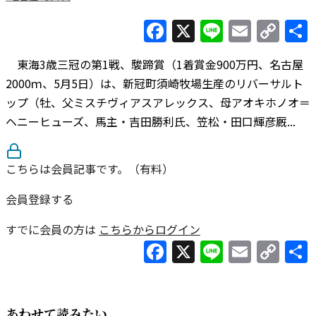
Facebook
X
Line
Email
Co
Lin
東海3歳三冠の第1戦、駿蹄賞（1着賞金900万円、名古屋
2000ｍ、5月5日）は、新冠町須崎牧場生産のリバーサルト
ップ（牡、父ミスチヴィアスアレックス、母アオキホノオ＝
ヘニーヒューズ、馬主・吉田勝利氏、笠松・田口輝彦厩...
こちらは会員記事です。（有料）
会員登録する
すでに会員の方は
こちらからログイン
Facebook
X
Line
Email
Co
Lin
あわせて読みたい