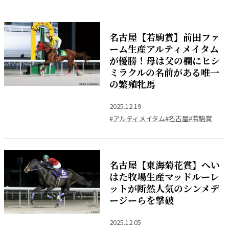
名古屋【若駒賞】前田ファ
ーム生産アルティメイタム
が優勝！母は父の欄にヒシ
ミラクルの名前がある唯一
の繁殖牝馬
2025.12.19
#アルティメイタム
#名古屋
#若駒賞
名古屋【東海菊花賞】へい
はた牧場生産マッドルーレ
ットが断然人気のシンメデ
ージーらを撃破
2025.12.05