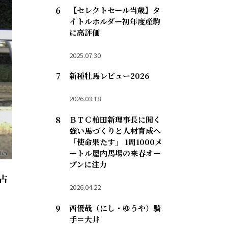
【セレクトセール当歳】タ
イトルホルダー初年度産駒
に高評価
2025.07.30
新種牡馬レビュー2026
2026.03.18
ＢＴＣ柏田新理事長に聞く
強い馬づくりと人材育成へ
「使命果たす」 1周1000メ
ートル屋内馬場の来春オー
プンに注力
占
2026.04.22
西優哉（にし・ゆうや）騎
手＝大井