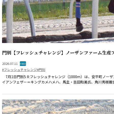
門別【フレッシュチャレンジ】ノーザンファーム生産
2026.07.11
FREE
#フレッシュチャレンジ
#門別
7月1日門別5Ｒフレッシュチャレンジ（1000ｍ）は、安平町ノー
イアンフェザー＝キングカメハメハ、馬主・吉田和美氏、角川秀樹厩舎）