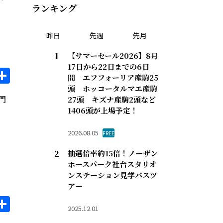
ランキング
昨日
先週
先月
【サマーセール2026】8月
17日から22日までの6日
il
opy
共
間 エフフォーリア産駒25
ink
有
頭 ホッコータルマエ産駒
門
27頭 キズナ産駒2頭など
1406頭が上場予定！
2026.08.05
FREE
抽選倍率約15倍！ノーザン
ホースパーク社台スタリオ
ンステーション見学バスツ
アー
il
opy
共
2025.12.01
ink
有