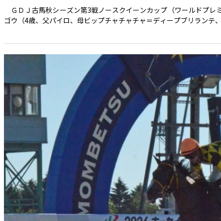
ＧＤＪ古馬秋シーズン第3戦ノースクイーンカップ（ワールドプレミア賞
ゴウ（4歳、父パイロ、母ビップチャチャチャ＝ディープブリランテ、日