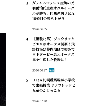
ダノンスマッシュ産駒の天
羽禮治氏生産オタルイーグ
ルが勝ち、同馬産駒ＪＲＡ
10頭目の勝ち上がり
2026.06.05
【優駿牝馬】ジュウリョク
ピエロがオークス制覇！飛
野牧場は静内地区で初めて
日本ダービー馬とオークス
馬を生産した牧場に！
2026.06.17
FREE
ＪＲＡ札幌競馬場が小学校
で出張授業 サラブレッドと
児童のかけっこも
2026.07.30