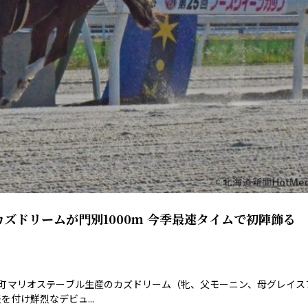
ズドリームが門別1000ｍ 今季最速タイムで初陣飾る
新冠町マリオステーブル生産のカズドリーム（牝、父モーニン、母グレイス
付け鮮烈なデビュ...