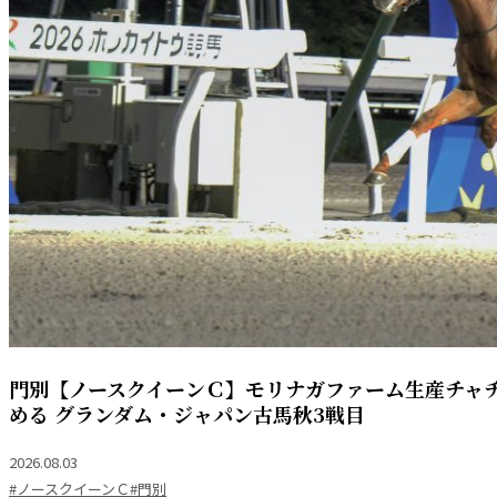
門別【ノースクイーンＣ】モリナガファーム生産チャチ
める グランダム・ジャパン古馬秋3戦目
2026.08.03
#ノースクイーンＣ
#門別