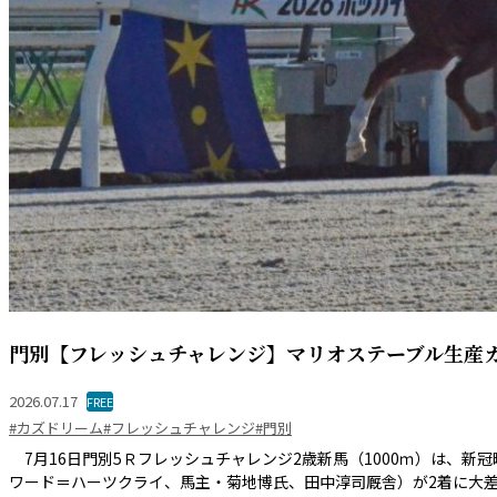
門別【フレッシュチャレンジ】マリオステーブル生産カ
2026.07.17
FREE
#カズドリーム
#フレッシュチャレンジ
#門別
7月16日門別5Ｒフレッシュチャレンジ2歳新馬（1000ｍ）は、
ワード＝ハーツクライ、馬主・菊地博氏、田中淳司厩舎）が2着に大差を