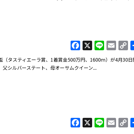
Facebook
X
Line
Ema
C
L
タスティエーラ賞、1着賞金500万円、1600ｍ）が4月30日
父シルバーステート、母オーサムクイーン...
Facebook
X
Line
Ema
C
L