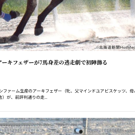
アーキフェザーが7馬身差の逃走劇で初陣飾る
ザンファーム生産のアーキフェザー（牝、父マインドユアビスケッツ、母
が、前評判通りの走...