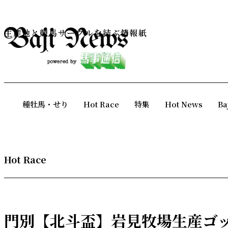
生産地と競馬サークルを結ぶ情報紙
種牡馬・せり
Hot Race
特集
Hot News
Ba
Hot Race
門別【北斗盃】岩見牧場生産ゴ