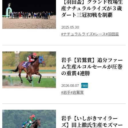
【羽田盃】グランド牧場生
産ナチュラルライズが３歳
ダート三冠初戦を制覇
2025.05.30
#ナチュラルライズ
#レース
#羽田盃
岩手【岩鷲賞】追分ファー
ム生産ルコルセールが圧巻
の重賞4連勝
2026.08.07
FREE
#岩手
#岩鷲賞
岩手【いしがきマイラー
ズ】田上徹氏生産モズマー