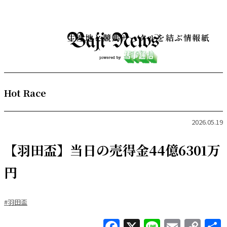
生産地と競馬サークルを結ぶ情報紙
Hot Race
2026.05.19
【羽田盃】当日の売得金44億6301万
円
#羽田盃
Facebook
X
Line
Email
Co