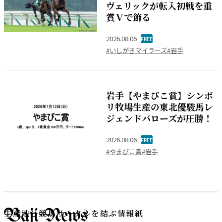
ヴェリックが転入初戦を重
賞Ｖで飾る
2026.08.06
FREE
#いしがきマイラーズ
#岩手
岩手【やまびこ賞】シンボ
リ牧場生産の東北優駿馬レ
ジェンドバローズが圧勝！
2026.08.06
FREE
#やまびこ賞
#岩手
生産地と競馬サークルを結ぶ情報紙