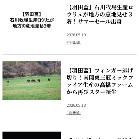
【羽田盃】石川牧場生産ロ
ウリュが地方の意地見せ３
着！サマーセール出身
2026.05.19
#羽田盃
【羽田盃】フィンガー逃げ
切り！南関東三冠ミックフ
ァイア生産の高橋ファーム
から再びスター誕生
2026.05.18
#羽田盃