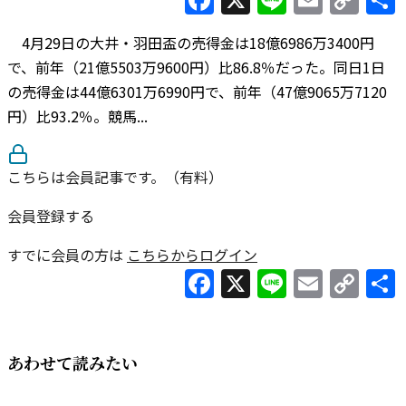
Lin
4月29日の大井・羽田盃の売得金は18億6986万3400円
で、前年（21億5503万9600円）比86.8％だった。同日1日
の売得金は44億6301万6990円で、前年（47億9065万7120
円）比93.2％。競馬...
こちらは会員記事です。（有料）
会員登録する
すでに会員の方は
こちらからログイン
Facebook
X
Line
Email
Co
Lin
あわせて読みたい