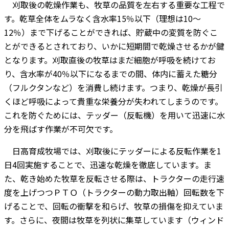
刈取後の乾燥作業も、牧草の品質を左右する重要な工程で
す。乾草全体をムラなく含水率15％以下（理想は10～
12％）まで下げることができれば、貯蔵中の変質を防ぐこ
とができるとされており、いかに短期間で乾燥させるかが鍵
となります。刈取直後の牧草はまだ細胞が呼吸を続けてお
り、含水率が40％以下になるまでの間、体内に蓄えた糖分
（フルクタンなど）を消費し続けます。つまり、乾燥が長引
くほど呼吸によって貴重な栄養分が失われてしまうのです。
これを防ぐためには、テッダー（反転機）を用いて迅速に水
分を飛ばす作業が不可欠です。
日高育成牧場では、刈取後にテッダーによる反転作業を1
日4回実施することで、迅速な乾燥を徹底しています。ま
た、乾き始めた牧草を反転させる際は、トラクターの走行速
度を上げつつＰＴＯ（トラクターの動力取出軸）回転数を下
げることで、回転の衝撃を和らげ、牧草の損傷を抑えていま
す。さらに、夜間は牧草を列状に集草しています（ウィンド