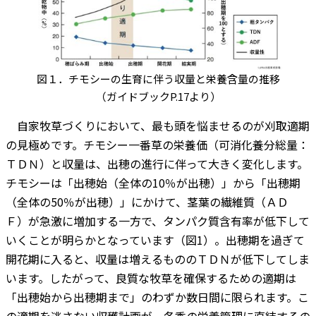
図１．チモシーの生育に伴う収量と栄養含量の推移
（ガイドブックP.17より）
自家牧草づくりにおいて、最も頭を悩ませるのが刈取適期
の見極めです。チモシー一番草の栄養価（可消化養分総量：
ＴＤＮ）と収量は、出穂の進行に伴って大きく変化します。
チモシーは「出穂始（全体の10％が出穂）」から「出穂期
（全体の50％が出穂）」にかけて、茎葉の繊維質（ＡＤ
Ｆ）が急激に増加する一方で、タンパク質含有率が低下して
いくことが明らかとなっています（図1）。出穂期を過ぎて
開花期に入ると、収量は増えるもののＴＤＮが低下してしま
います。したがって、良質な牧草を確保するための適期は
「出穂始から出穂期まで」のわずか数日間に限られます。こ
の適期を逃さない収穫計画が、冬季の栄養管理に直結するの