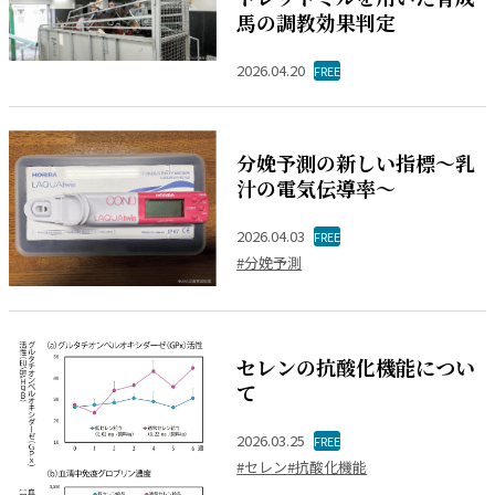
馬の調教効果判定
2026.04.20
FREE
分娩予測の新しい指標～乳
汁の電気伝導率～
2026.04.03
FREE
#分娩予測
セレンの抗酸化機能につい
て
2026.03.25
FREE
#セレン
#抗酸化機能