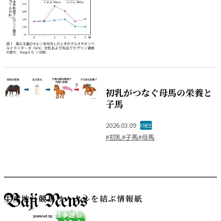
初乳がつなぐ母馬の栄養と
子馬
2026.03.09
FREE
#初乳
#子馬
#母馬
生産地と競馬サークルを結ぶ情報紙