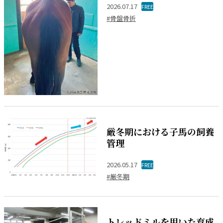
2026.07.17
FREE
#骨盤骨折
厳冬期における子馬の飼養
管理
2026.05.17
FREE
#厳冬期
トレッドミルを用いた育成