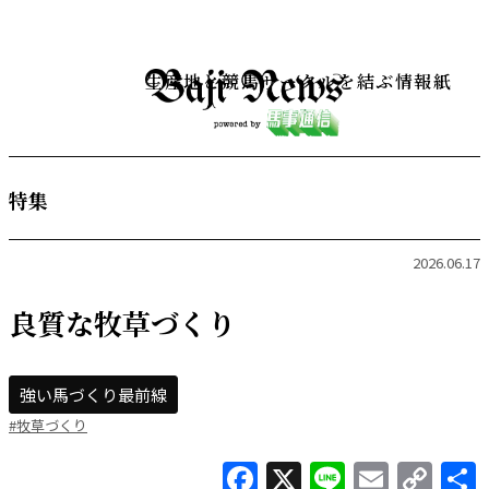
生産地と競馬サークルを結ぶ情報紙
特集
2026.06.17
良質な牧草づくり
強い馬づくり最前線
#牧草づくり
Facebook
X
Line
Email
Co