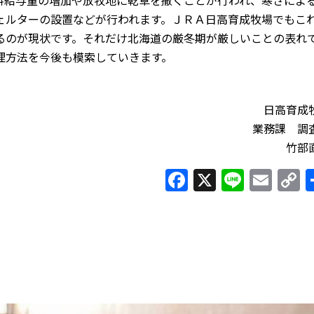
ェルターの設置などが行われます。ＪＲＡ日高育成牧場でもこ
るのが現状です。それだけ北海道の厳冬期が厳しいことの表れ
理方法を今後も模索していきます。
日高育成
業務課 調
竹部
Facebook
X
Line
Ema
C
L