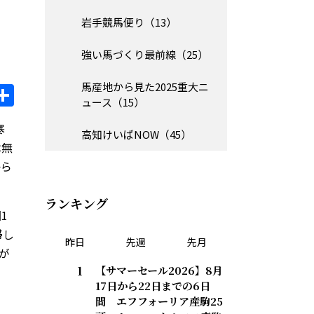
岩手競馬便り（13）
強い馬づくり最前線（25）
il
opy
共
馬産地から見た2025重大ニ
ュース（15）
ink
有
寒
高知けいばNOW（45）
は無
から
ランキング
1
滞し
昨日
先週
先月
が
【サマーセール2026】8月
17日から22日までの6日
間 エフフォーリア産駒25