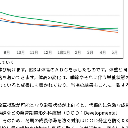
していく
び続けます。図3は体高のＡＤＧを示したものです。体重と同
落ち着いてきます。体高の変化は、季節やそれに伴う栄養状態
れていると成書にも書かれており、当場の結果もこれに一致す
草摂取が可能となり栄養状態が上向くと、代償的に急激な成
どの発育期整形外科疾患（ＤＯＤ：Developmental
れています。そのため、冬期の成長停滞を防ぐ対策はＤＯＤ発症を防ぐた
料給与量の増加や放牧地に乾草を撒くことが行われ、寒さによ