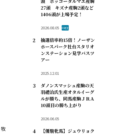
頭 ホッコータルマエ産駒
27頭 キズナ産駒2頭など
1406頭が上場予定！
2026.08.05
FREE
抽選倍率約15倍！ノーザン
ホースパーク社台スタリオ
ンステーション見学バスツ
アー
2025.12.01
ダノンスマッシュ産駒の天
羽禮治氏生産オタルイーグ
ルが勝ち、同馬産駒ＪＲＡ
10頭目の勝ち上がり
2026.06.05
と牧
【優駿牝馬】ジュウリョク