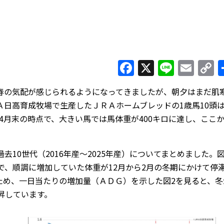
Facebook
X
Line
Ema
C
L
の気配が感じられるようになってきましたが、朝夕はまだ肌
日高育成牧場で生産したＪＲＡホームブレッドの1歳馬10頭
4月末の時点で、大きい馬では馬体重が400キロに達し、ここ
10世代（2016年産～2025年産）についてまとめました。図
で、順調に増加していた体重が12月から2月の冬期にかけて停
ため、一日当たりの増加量（ＡＤＧ）を示した図2を見ると、冬
昇しています。