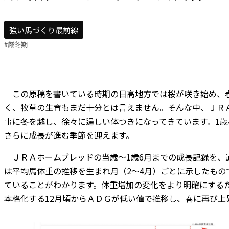
強い馬づくり最前線
#厳冬期
この原稿を書いている時期の日高地方では桜が咲き始め、春
く、牧草の生育もまだ十分とは言えません。そんな中、ＪＲＡ
事に冬を越し、徐々に逞しい体つきになってきています。1歳
さらに成長が進む季節を迎えます。
ＪＲＡホームブレッドの当歳～1歳6月までの成長記録を、過去
は平均馬体重の推移を生まれ月（2～4月）ごとに示したもの
ていることがわかります。体重増加の変化をより明確にする
本格化する12月頃からＡＤＧが低い値で推移し、春に再び上