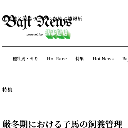
生産地と競馬サークルを結ぶ情報紙
種牡馬・せり
Hot Race
特集
Hot News
Ba
特集
厳冬期における子馬の飼養管理