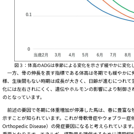
図３：体高のADGは季節による変化を示さず緩やかに変化
一方、骨の伸長を表す指標である体高は冬期でも緩やかに伸
様、生後間もない時期は成長が大きく、日齢が進むにつれて
化には左右されにくく、遺伝やホルモンの影響により制御さ
のとなっています。
前述の要因で冬期に体重増加が停滞した馬は、春に豊富な牧
示すことが知られています。これが骨軟骨症やウォブラー症候群な
Orthopedic Disease）の発症要因になると考えら
重要となります。エネルギー摂取量を確保するために濃厚飼