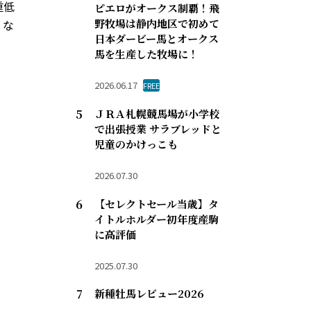
重低
ピエロがオークス制覇！飛
野牧場は静内地区で初めて
くな
日本ダービー馬とオークス
馬を生産した牧場に！
2026.06.17
FREE
ＪＲＡ札幌競馬場が小学校
で出張授業 サラブレッドと
児童のかけっこも
2026.07.30
【セレクトセール当歳】タ
イトルホルダー初年度産駒
に高評価
2025.07.30
新種牡馬レビュー2026