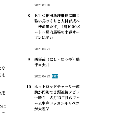
2026.03.18
ＢＴＣ柏田新理事長に聞く
強い馬づくりと人材育成へ
「使命果たす」 1周1000メ
ートル屋内馬場の来春オー
プンに注力
2026.04.22
西優哉（にし・ゆうや）騎
手＝大井
の変
るも
2026.04.29
FREE
ホットロッドチャーリー産
駒が門別で２頭連続デビュ
長を
ー勝ち ５月13日社台ファ
ーム生産ドッカンキャベツ
めに
が大差Ｖ
るエ