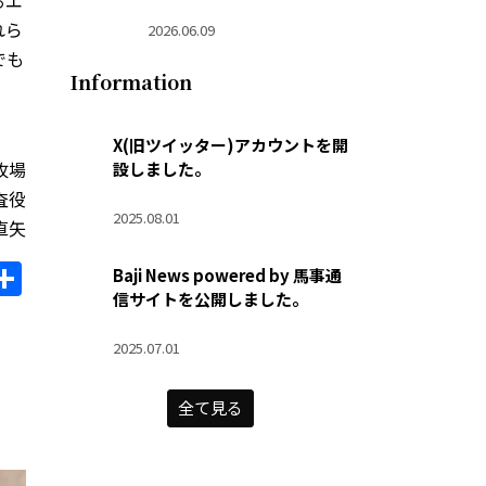
れら
2026.06.09
でも
Information
X(旧ツイッター)アカウントを開
牧場
設しました。
査役
2025.08.01
直矢
il
opy
共
Baji News powered by 馬事通
信サイトを公開しました。
ink
有
2025.07.01
全て見る