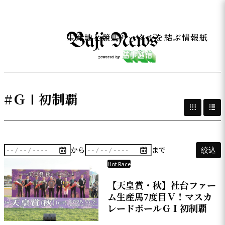
生産地と競馬サークルを結ぶ情報紙
#ＧⅠ初制覇
から
まで
絞込
Hot Race
【天皇賞・秋】社台ファー
ム生産馬7度目Ｖ！マスカ
レードボールＧＩ初制覇