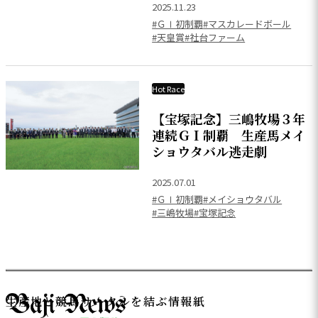
2025.11.23
#ＧⅠ初制覇
#マスカレードボール
#天皇賞
#社台ファーム
Hot Race
【宝塚記念】三嶋牧場３年
連続ＧＩ制覇 生産馬メイ
ショウタバル逃走劇
2025.07.01
#ＧⅠ初制覇
#メイショウタバル
#三嶋牧場
#宝塚記念
生産地と競馬サークルを結ぶ情報紙