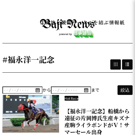
生産地と競馬サークルを結ぶ情報紙
#福永洋一記念
から
まで
絞込
Hot Race
【福永洋一記念】船橋から
遠征の片岡博氏生産キズナ
産駒ライラボンドがＶ！サ
マーセール出身