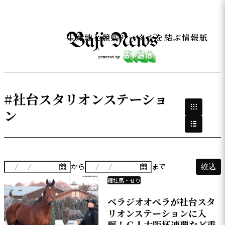
生産地と競馬サークルを結ぶ情報紙
#社台スタリオンステーショ
ン
から
まで
絞込
種牡馬・せり
ベラジオオペラが社台スタ
リオンステーションに入
厩！ＧＩ大阪杯連覇など重