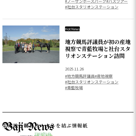
#ノーザンホースパーク
#バスツアー
#社台スタリオンステーション
Hot News
地方競馬評議員が初の産地
視察で青藍牧場と社台スタ
リオンステーション訪問
2025.11.26
#地方競馬評議員
#産地視察
#社台スタリオンステーション
#青藍牧場
生産地と競馬サークルを結ぶ情報紙