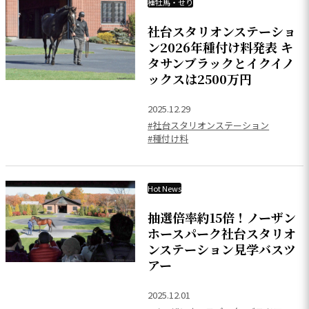
種牡馬・せり
社台スタリオンステーショ
ン2026年種付け料発表 キ
タサンブラックとイクイノ
ックスは2500万円
2025.12.29
#社台スタリオンステーション
#種付け料
Hot News
抽選倍率約15倍！ノーザン
ホースパーク社台スタリオ
ンステーション見学バスツ
アー
2025.12.01