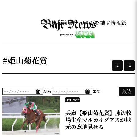
生産地と競馬サークルを結ぶ情報紙
#姫山菊花賞
から
まで
絞込
Hot Race
兵庫【姫山菊花賞】藤沢牧
場生産マルカイグアスが地
元の意地見せる