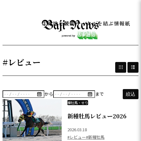
生産地と競馬サークルを結ぶ情報紙
#レビュー
から
まで
絞込
種牡馬・せり
新種牡馬レビュー2026
2026.03.18
#レビュー
#新種牡馬