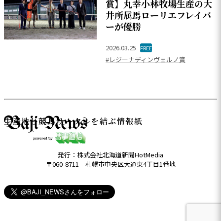
賞】丸幸小林牧場生産の大
井所属馬ローリエフレイバ
ーが優勝
2026.03.25
FREE
#レジーナディンヴェルノ賞
生産地と競馬サークルを結ぶ情報紙
発行：株式会社北海道新聞HotMedia
〒060-8711 札幌市中央区大通東4丁目1番地