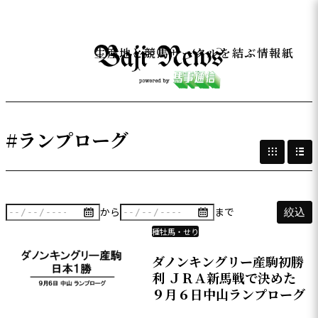
生産地と競馬サークルを結ぶ情報紙
#ランプローグ
から
まで
絞込
種牡馬・せり
ダノンキングリー産駒初勝
利 ＪＲＡ新馬戦で決めた
９月６日中山ランプローグ