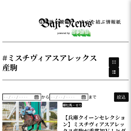
生産地と競馬サークルを結ぶ情報紙
#ミスチヴィアスアレックス
産駒
から
まで
絞込
種牡馬・せり
【兵庫クイーンセレクショ
ン】ミスチヴィアスアレッ
クス産駒が重賞初Ｖ！ヒダ