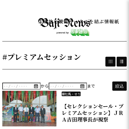
生産地と競馬サークルを結ぶ情報紙
#プレミアムセッション
から
まで
絞込
種牡馬・せり
【セレクションセール・プ
レミアムセッション】ＪＲ
Ａ吉田理事長が視察