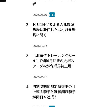
者
2026.03.07
FREE
10月1日付でＪＲＡ札幌競
馬場に赴任した二村啓介場
長に聞く
2025.12.15
【北海道トレーニングセー
ル】昨年6月開業の大河ス
テーブルが育成馬初上場
2026.06.14
門別で期間限定騎乗中の井
上瑛太騎手と近藤翔月騎手
が同日Ｖ達成！