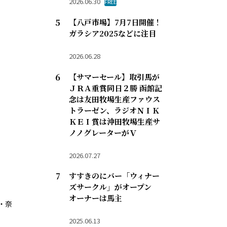
2026.06.30
FREE
【八戸市場】7月7日開催！
ガラシア2025などに注目
2026.06.28
【サマーセール】取引馬が
ＪＲＡ重賞同日２勝 函館記
念は友田牧場生産ファウス
トラーゼン、ラジオＮＩＫ
ＫＥＩ賞は沖田牧場生産サ
ノノグレーターがＶ
2026.07.27
すすきのにバー「ウィナー
ズサークル」がオープン
オーナーは馬主
・奈
2025.06.13