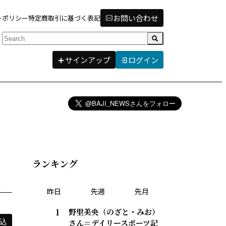
お問い合わせ
ーポリシー
特定商取引に基づく表記
検索
サインアップ
ログイン
ランキング
昨日
先週
先月
野里美央（のざと・みお）
さん＝デイリースポーツ記
込