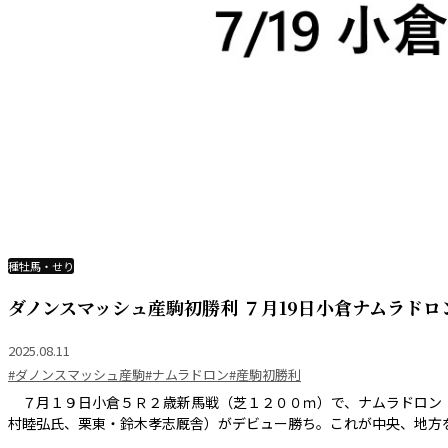
種牡馬・せり
ダノンスマッシュ産駒初勝利 ７月19日小倉ナムラドロ
2025.08.11
#ダノンスマッシュ産駒
#ナムラドロン
#産駒初勝利
７月１９日小倉５Ｒ２歳新馬戦（芝１２００ｍ）で、ナムラドロン
村睦弘氏、栗東・鈴木孝志厩舎）がデビュー勝ち。これが中央、地方を合