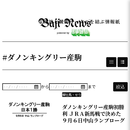
生産地と競馬サークルを結ぶ情報紙
#ダノンキングリー産駒
から
まで
絞込
種牡馬・せり
ダノンキングリー産駒初勝
利 ＪＲＡ新馬戦で決めた
９月６日中山ランプローグ