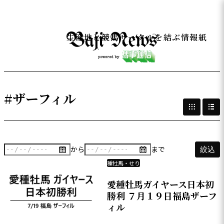
生産地と競馬サークルを結ぶ情報紙
#ザーフィル
から
まで
絞込
種牡馬・せり
愛種牡馬ガイヤース日本初
勝利 ７月１９日福島ザーフ
ィル