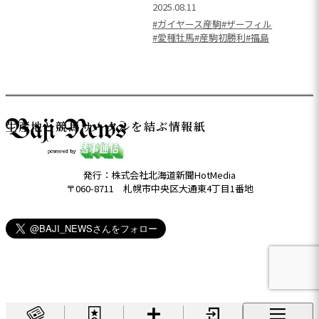
2025.08.11
#ガイヤース産駒
#ザーフィル
#愛種牡馬
#産駒初勝利
#福島
生産地と競馬サークルを結ぶ情報紙
発行：株式会社北海道新聞HotMedia
〒060-8711 札幌市中央区大通東4丁目1番地