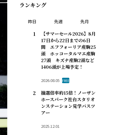
ランキング
昨日
先週
先月
【サマーセール2026】8月
17日から22日までの6日
間 エフフォーリア産駒25
頭 ホッコータルマエ産駒
27頭 キズナ産駒2頭など
1406頭が上場予定！
2026.08.05
FREE
抽選倍率約15倍！ノーザン
ホースパーク社台スタリオ
ンステーション見学バスツ
アー
2025.12.01