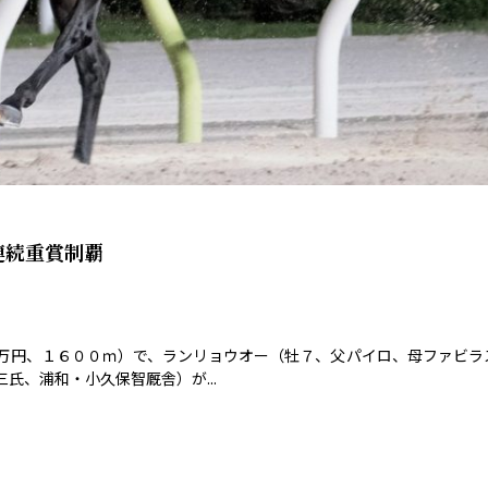
連続重賞制覇
万円、１６００ｍ）で、ランリョウオー（牡７、父パイロ、母ファビラ
、浦和・小久保智厩舎）が...