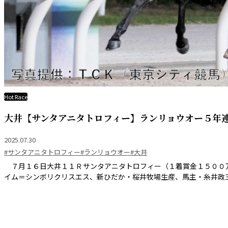
Hot Race
大井【サンタアニタトロフィー】ランリョウオー５年
2025.07.30
#サンタアニタトロフィー
#ランリョウオー
#大井
７月１６日大井１１Ｒサンタアニタトロフィー（１着賞金１５００
イム＝シンボリクリスエス、新ひだか・桜井牧場生産、馬主・糸井政三氏