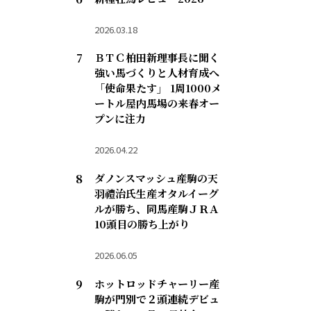
2026.03.18
ＢＴＣ柏田新理事長に聞く
強い馬づくりと人材育成へ
「使命果たす」 1周1000メ
ートル屋内馬場の来春オー
プンに注力
2026.04.22
ダノンスマッシュ産駒の天
羽禮治氏生産オタルイーグ
ルが勝ち、同馬産駒ＪＲＡ
10頭目の勝ち上がり
2026.06.05
ホットロッドチャーリー産
駒が門別で２頭連続デビュ