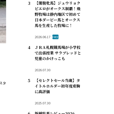
【優駿牝馬】ジュウリョク
ピエロがオークス制覇！飛
野牧場は静内地区で初めて
日本ダービー馬とオークス
馬を生産した牧場に！
2026.06.17
FREE
ＪＲＡ札幌競馬場が小学校
で出張授業 サラブレッドと
児童のかけっこも
2026.07.30
【セレクトセール当歳】タ
スタ
イトルホルダー初年度産駒
に高評価
2025.07.30
新種牡馬レビュー2026