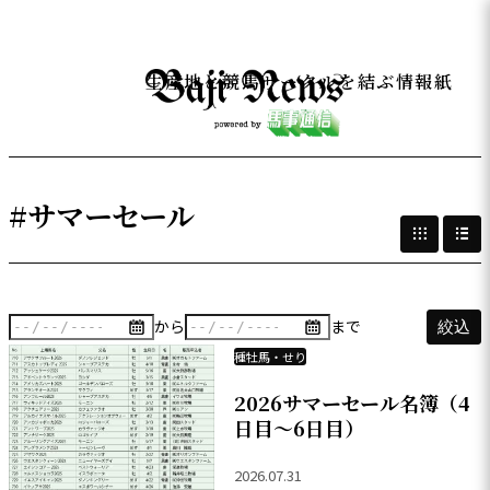
生産地と競馬サークルを結ぶ情報紙
#サマーセール
から
まで
絞込
種牡馬・せり
2026サマーセール名簿（4
日目～6日目）
2026.07.31