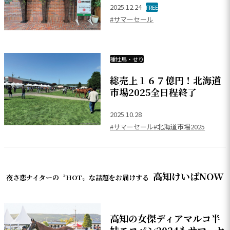
2025.12.24
FREE
#サマーセール
種牡馬・せり
総売上１６７億円！北海道
市場2025全日程終了
2025.10.28
#サマーセール
#北海道市場2025
高知けいばNOW
夜さ恋ナイターの〝HOT〟な話題をお届けする
高知の女傑ディアマルコ半