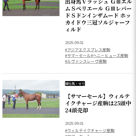
出身馬Ｖラッシュ ＧⅢエル
ムＳペリエール ＧⅢレパー
ドＳドンインザムード ホッ
カイドウ三冠ソルジャーフ
ィルド
2025.09.01
#アジアエクスプレス産駒
#サマーセール
#ヘニーヒューズ産駒
#ルヴァンスレーヴ産駒
種牡馬・せり
【サマーセール】ウィルテ
イクチャージ産駒は25頭中
24頭売却
2025.09.01
#ウィルテイクチャージ産駒