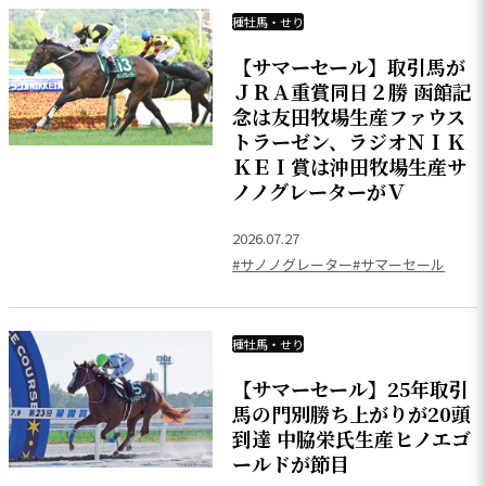
種牡馬・せり
【サマーセール】取引馬が
ＪＲＡ重賞同日２勝 函館記
念は友田牧場生産ファウス
トラーゼン、ラジオＮＩＫ
ＫＥＩ賞は沖田牧場生産サ
ノノグレーターがＶ
2026.07.27
#サノノグレーター
#サマーセール
種牡馬・せり
【サマーセール】25年取引
馬の門別勝ち上がりが20頭
到達 中脇栄氏生産ヒノエゴ
ールドが節目