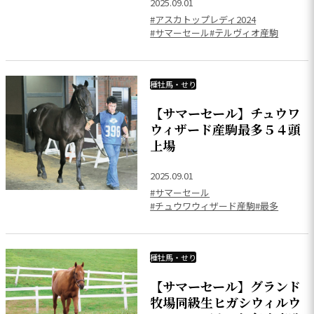
2025.09.01
#アスカトップレディ2024
#サマーセール
#テルヴィオ産駒
種牡馬・せり
【サマーセール】チュウワ
ウィザード産駒最多５４頭
上場
2025.09.01
#サマーセール
#チュウワウィザード産駒
#最多
種牡馬・せり
【サマーセール】グランド
牧場同級生ヒガシウィルウ