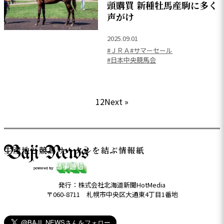
頭購買 新種牡馬産駒に多く
声がけ
2025.09.01
#ＪＲＡ
#サマーセール
#日本中央競馬会
投
1
2
Next »
稿
の
ペ
ー
生産地と競馬サークルを結ぶ情報紙
ジ
送
り
発行：株式会社北海道新聞HotMedia
〒060-8711 札幌市中央区大通東4丁目1番地