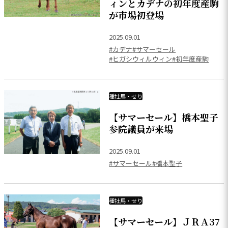
ィンとカデナの初年度産駒
が市場初登場
2025.09.01
#カデナ
#サマーセール
#ヒガシウィルウィン
#初年度産駒
種牡馬・せり
【サマーセール】橋本聖子
参院議員が来場
2025.09.01
#サマーセール
#橋本聖子
種牡馬・せり
【サマーセール】ＪＲＡ37