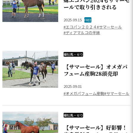
妹エコパン2024もサマーセ
ールで取り引きされる
2025.09.15
FREE
#エコパン２０２４
#サマーセール
#ディアマルコの半妹
種牡馬・せり
【サマーセール】オメガパ
フューム産駒28頭売却
2025.09.01
#オメガパフューム産駒
#サマーセール
種牡馬・せり
【サマーセール】好影響！