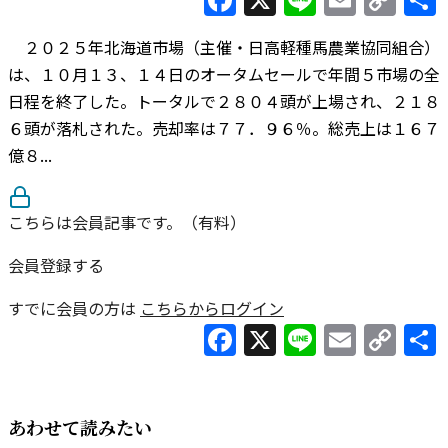
Lin
２０２５年北海道市場（主催・日高軽種馬農業協同組合）
は、１０月１３、１４日のオータムセールで年間５市場の全
日程を終了した。トータルで２８０４頭が上場され、２１８
６頭が落札された。売却率は７７．９６％。総売上は１６７
億８...
こちらは会員記事です。（有料）
会員登録する
すでに会員の方は
こちらからログイン
Facebook
X
Line
Email
Co
Lin
あわせて読みたい