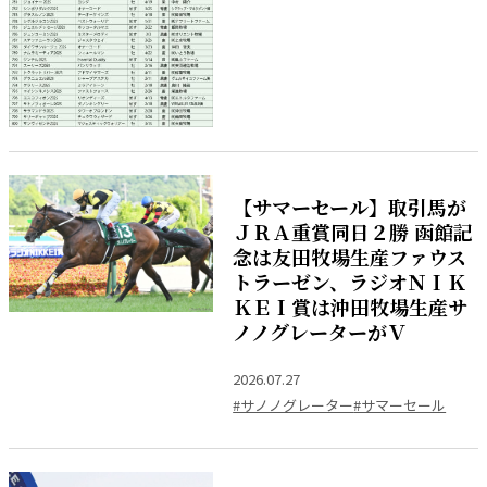
【サマーセール】取引馬が
ＪＲＡ重賞同日２勝 函館記
念は友田牧場生産ファウス
トラーゼン、ラジオＮＩＫ
ＫＥＩ賞は沖田牧場生産サ
ノノグレーターがＶ
2026.07.27
#サノノグレーター
#サマーセール