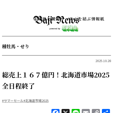
生産地と競馬サークルを結ぶ情報紙
種牡馬・せり
2025.10.28
総売上１６７億円！北海道市場2025
全日程終了
#サマーセール
#北海道市場2025
Facebook
X
Line
Email
Co