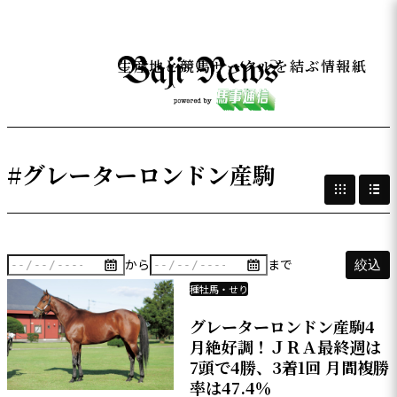
生産地と競馬サークルを結ぶ情報紙
#グレーターロンドン産駒
から
まで
絞込
種牡馬・せり
グレーターロンドン産駒4
月絶好調！ＪＲＡ最終週は
7頭で4勝、3着1回 月間複勝
率は47.4％