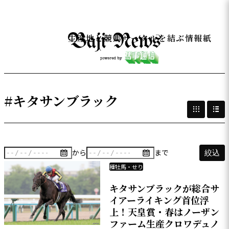
生産地と競馬サークルを結ぶ情報紙
#キタサンブラック
から
まで
絞込
種牡馬・せり
キタサンブラックが総合サ
イアーライキング首位浮
上！天皇賞・春はノーザン
ファーム生産クロワデュノ