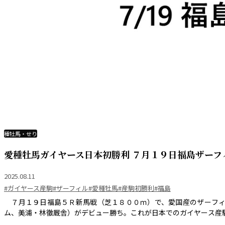
種牡馬・せり
愛種牡馬ガイヤース日本初勝利 ７月１９日福島ザーフ
2025.08.11
#ガイヤース産駒
#ザーフィル
#愛種牡馬
#産駒初勝利
#福島
７月１９日福島５Ｒ新馬戦（芝１８００ｍ）で、愛国産のザーフィ
ム、美浦・林徹厩舎）がデビュー勝ち。これが日本でのガイヤース産駒初