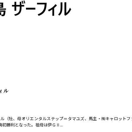
ィル
ル（牡、母オリエンタルステップ＝タマユズ、馬主・㈲キャロットフ
勝利となった。祖母は伊ＧⅡ...