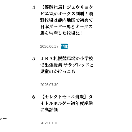
【優駿牝馬】ジュウリョク
ピエロがオークス制覇！飛
野牧場は静内地区で初めて
日本ダービー馬とオークス
馬を生産した牧場に！
2026.06.17
FREE
ＪＲＡ札幌競馬場が小学校
で出張授業 サラブレッドと
児童のかけっこも
2026.07.30
【セレクトセール当歳】タ
イトルホルダー初年度産駒
に高評価
ァー
2025.07.30