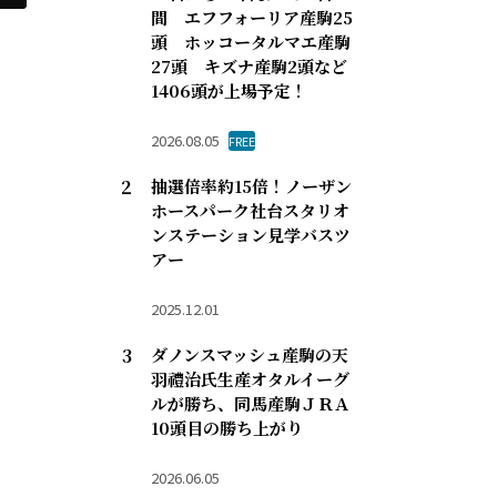
間 エフフォーリア産駒25
頭 ホッコータルマエ産駒
27頭 キズナ産駒2頭など
1406頭が上場予定！
2026.08.05
FREE
抽選倍率約15倍！ノーザン
ホースパーク社台スタリオ
ンステーション見学バスツ
アー
2025.12.01
ダノンスマッシュ産駒の天
羽禮治氏生産オタルイーグ
ルが勝ち、同馬産駒ＪＲＡ
10頭目の勝ち上がり
2026.06.05