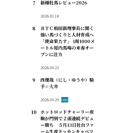
新種牡馬レビュー2026
2026.03.18
ＢＴＣ柏田新理事長に聞く
強い馬づくりと人材育成へ
「使命果たす」 1周1000メ
ートル屋内馬場の来春オー
プンに注力
2026.04.22
西優哉（にし・ゆうや）騎
手＝大井
2026.04.29
FREE
ホットロッドチャーリー産
駒が門別で２頭連続デビュ
ー勝ち ５月13日社台ファ
ーム生産ドッカンキャベツ