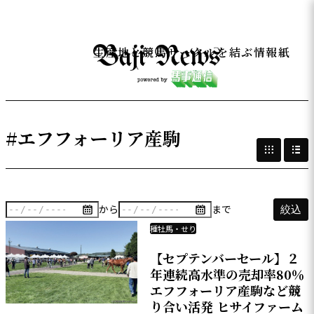
生産地と競馬サークルを結ぶ情報紙
#エフフォーリア産駒
から
まで
絞込
種牡馬・せり
【セプテンバーセール】２
年連続高水準の売却率80％
エフフォーリア産駒など競
り合い活発 ヒサイファーム