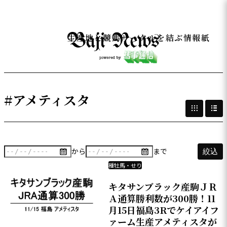
生産地と競馬サークルを結ぶ情報紙
#アメティスタ
から
まで
絞込
種牡馬・せり
キタサンブラック産駒ＪＲ
Ａ通算勝利数が300勝！11
月15日福島3Rでケイアイフ
ァーム生産アメティスタが