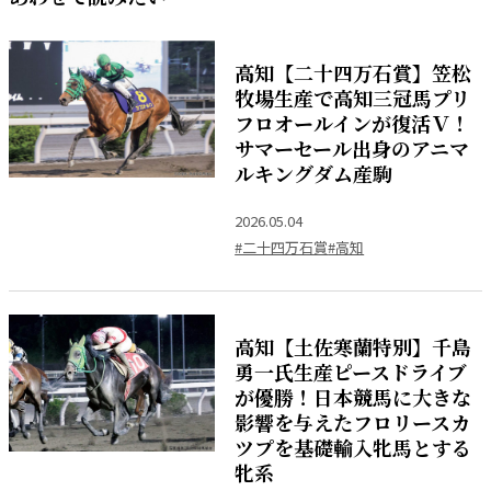
高知【二十四万石賞】笠松
牧場生産で高知三冠馬プリ
フロオールインが復活Ｖ！
サマーセール出身のアニマ
ルキングダム産駒
2026.05.04
#二十四万石賞
#高知
高知【土佐寒蘭特別】千島
勇一氏生産ピースドライブ
が優勝！日本競馬に大きな
影響を与えたフロリースカ
ツプを基礎輸入牝馬とする
牝系