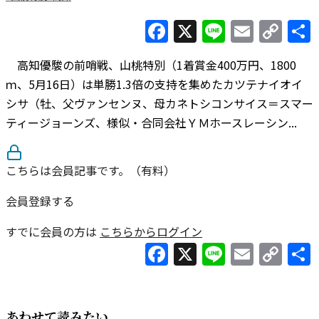
Facebook
X
Line
Email
Co
Lin
高知優駿の前哨戦、山桃特別（1着賞金400万円、1800
ｍ、5月16日）は単勝1.3倍の支持を集めたカツテナイオイ
シサ（牡、父ヴァンセンヌ、母カネトシコンサイス＝スマー
ティージョーンズ、様似・合同会社ＹＭホースレーシン...
こちらは会員記事です。（有料）
会員登録する
すでに会員の方は
こちらからログイン
Facebook
X
Line
Email
Co
Lin
あわせて読みたい