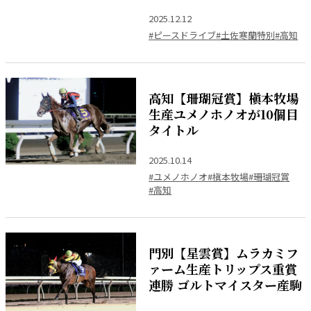
2025.12.12
#ピースドライブ
#土佐寒蘭特別
#高知
高知【珊瑚冠賞】槇本牧場
生産ユメノホノオが10個目
タイトル
2025.10.14
#ユメノホノオ
#槇本牧場
#珊瑚冠賞
#高知
門別【星雲賞】ムラカミフ
ァーム生産トリップス重賞
連勝 ゴルトマイスター産駒