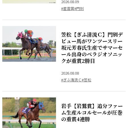
2026.08.09
#星雲賞
#門別
笠松【ぎふ清流Ｃ】門別デ
ビュー馬がワンツースリー
坂元芳春氏生産でサマーセ
ール出身のベラジオソニッ
クが重賞2勝目
2026.08.08
#ぎふ清流Ｃ
#笠松
岩手【岩鷲賞】追分ファー
ム生産ルコルセールが圧巻
の重賞4連勝