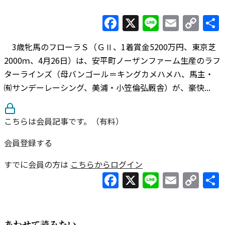
Facebook
X
Line
Email
Co
Lin
3歳牝馬のフローラＳ（ＧⅡ、1着賞金5200万円、東京芝
2000ｍ、4月26日）は、安平町ノーザンファーム生産のラフ
ターラインズ（母バンゴール＝キングカメハメハ、馬主・
㈲サンデーレーシング、美浦・小笠倫弘厩舎）が、豪快...
こちらは会員記事です。（有料）
会員登録する
すでに会員の方は
こちらからログイン
Facebook
X
Line
Email
Co
Lin
あわせて読みたい