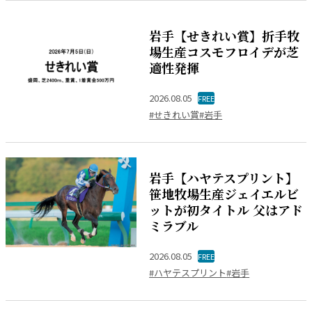
岩手【せきれい賞】折手牧
場生産コスモフロイデが芝
適性発揮
2026.08.05
FREE
#せきれい賞
#岩手
岩手【ハヤテスプリント】
笹地牧場生産ジェイエルビ
ットが初タイトル 父はアド
ミラブル
2026.08.05
FREE
#ハヤテスプリント
#岩手