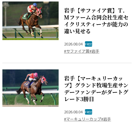
岩手【サファイア賞】Ｔ．
Ｍファーム合同会社生産セ
イクリスティーナが能力の
違い見せる
2026.08.04
FREE
#サファイア賞
#岩手
岩手【マーキュリーカッ
プ】グランド牧場生産サン
デーファンデーがダートグ
レード3勝目
2026.08.04
FREE
#マーキュリーカップ
#岩手