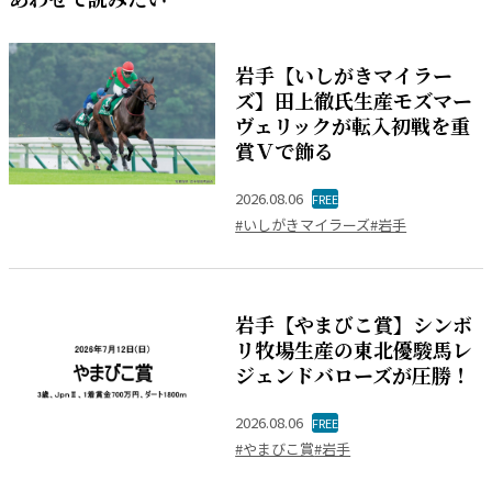
岩手【いしがきマイラー
ズ】田上徹氏生産モズマー
ヴェリックが転入初戦を重
賞Ｖで飾る
2026.08.06
FREE
#いしがきマイラーズ
#岩手
岩手【やまびこ賞】シンボ
リ牧場生産の東北優駿馬レ
ジェンドバローズが圧勝！
2026.08.06
FREE
#やまびこ賞
#岩手