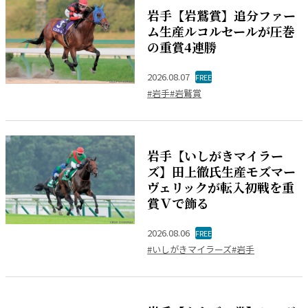
岩手【岩鷲賞】追分ファー
ム生産ルコルセールが圧巻
の重賞4連勝
2026.08.07
FREE
#岩手
#岩鷲賞
岩手【いしがきマイラー
ズ】田上徹氏生産モズマー
ヴェリックが転入初戦を重
賞Ｖで飾る
2026.08.06
FREE
#いしがきマイラーズ
#岩手