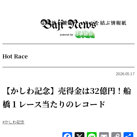
生産地と競馬サークルを結ぶ情報紙
Hot Race
2026.05.17
【かしわ記念】売得金は32億円！船
橋１レース当たりのレコード
#かしわ記念
Facebook
X
Line
Email
Co