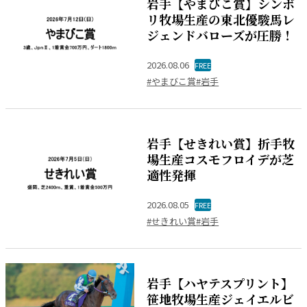
岩手【やまびこ賞】シンボ
リ牧場生産の東北優駿馬レ
ジェンドバローズが圧勝！
2026.08.06
FREE
#やまびこ賞
#岩手
岩手【せきれい賞】折手牧
場生産コスモフロイデが芝
適性発揮
2026.08.05
FREE
#せきれい賞
#岩手
岩手【ハヤテスプリント】
笹地牧場生産ジェイエルビ