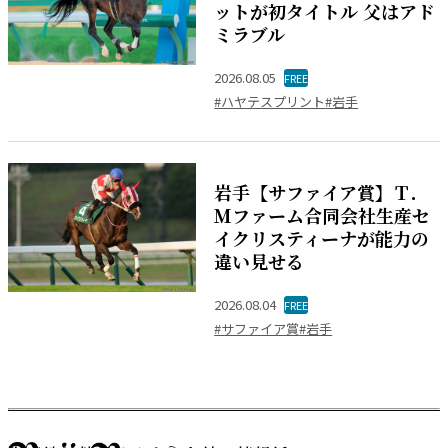
ットが初タイトル 父はアド
ミラブル
2026.08.05
FREE
#ハヤテスプリント
#岩手
岩手【サファイア賞】Ｔ．
Ｍファーム合同会社生産セ
イクリスティーナが能力の
違い見せる
2026.08.04
FREE
#サファイア賞
#岩手