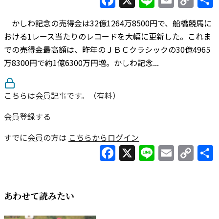
Lin
かしわ記念の売得金は32億1264万8500円で、船橋競馬に
おける1レース当たりのレコードを大幅に更新した。これま
での売得金最高額は、昨年のＪＢＣクラシックの30億4965
万8300円で約1億6300万円増。かしわ記念...
こちらは会員記事です。（有料）
会員登録する
すでに会員の方は
こちらからログイン
Facebook
X
Line
Email
Co
Lin
あわせて読みたい