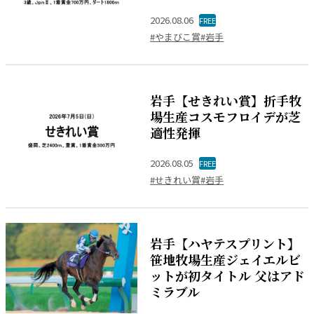
2026.08.06
FREE
#やまびこ賞
#岩手
岩手【せきれい賞】折手牧
場生産コスモフロイデが芝
適性発揮
2026.08.05
FREE
#せきれい賞
#岩手
岩手【ハヤテスプリント】
笹地牧場生産ジェイエルビ
ットが初タイトル 父はアド
ミラブル