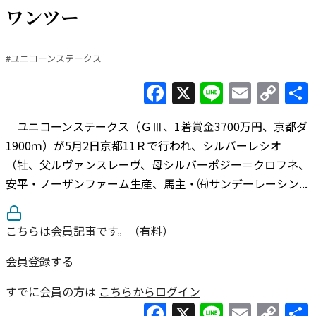
ワンツー
#ユニコーンステークス
Facebook
X
Line
Email
Co
Lin
ユニコーンステークス（ＧⅢ、1着賞金3700万円、京都ダ
1900ｍ）が5月2日京都11Ｒで行われ、シルバーレシオ
（牡、父ルヴァンスレーヴ、母シルバーポジー＝クロフネ、
安平・ノーザンファーム生産、馬主・㈲サンデーレーシン...
こちらは会員記事です。（有料）
会員登録する
すでに会員の方は
こちらからログイン
Facebook
X
Line
Email
Co