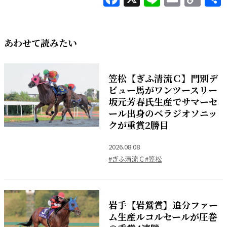
Lin
あわせて読みたい
笠松【ぎふ清流Ｃ】門別デ
ビュー馬がワンツースリー
坂元芳春氏生産でサマーセ
ール出身のベラジオソニッ
クが重賞2勝目
2026.08.08
#ぎふ清流Ｃ
#笠松
岩手【岩鷲賞】追分ファー
ム生産ルコルセールが圧巻