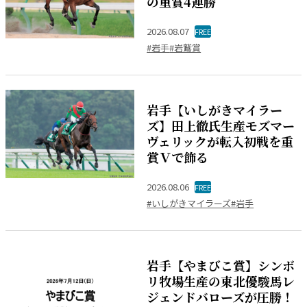
の重賞4連勝
2026.08.07
FREE
#岩手
#岩鷲賞
岩手【いしがきマイラー
ズ】田上徹氏生産モズマー
ヴェリックが転入初戦を重
賞Ｖで飾る
2026.08.06
FREE
#いしがきマイラーズ
#岩手
岩手【やまびこ賞】シンボ
リ牧場生産の東北優駿馬レ
ジェンドバローズが圧勝！