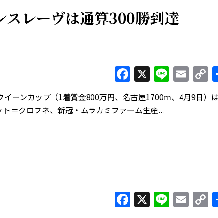
ンスレーヴは通算300勝到達
Facebook
X
Line
Ema
C
L
ーンカップ（1着賞金800万円、名古屋1700ｍ、4月9日）
ト＝クロフネ、新冠・ムラカミファーム生産...
Facebook
X
Line
Ema
C
L