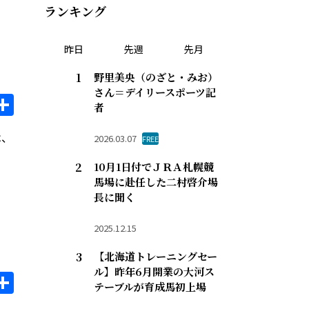
ランキング
昨日
先週
先月
野里美央（のざと・みお）
さん＝デイリースポーツ記
il
opy
共
者
ink
有
は、
2026.03.07
FREE
10月1日付でＪＲＡ札幌競
馬場に赴任した二村啓介場
長に聞く
2025.12.15
【北海道トレーニングセー
ル】昨年6月開業の大河ス
il
opy
共
テーブルが育成馬初上場
ink
有