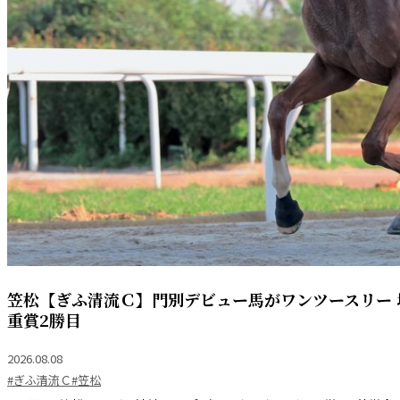
笠松【ぎふ清流Ｃ】門別デビュー馬がワンツースリー
重賞2勝目
2026.08.08
#ぎふ清流Ｃ
#笠松