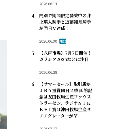
2026.06.14
門別で期間限定騎乗中の井
上瑛太騎手と近藤翔月騎手
が同日Ｖ達成！
2026.06.30
FREE
【八戸市場】7月7日開催！
ガラシア2025などに注目
2026.06.28
【サマーセール】取引馬が
ＪＲＡ重賞同日２勝 函館記
念は友田牧場生産ファウス
トラーゼン、ラジオＮＩＫ
ＫＥＩ賞は沖田牧場生産サ
ノノグレーターがＶ
2026.07.27