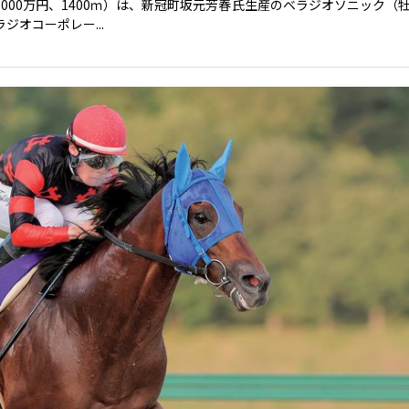
000万円、1400ｍ）は、新冠町坂元芳春氏生産のベラジオソニック（牡
オコーポレー...