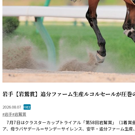
岩手【岩鷲賞】追分ファーム生産ルコルセールが圧巻
2026.08.07
FREE
#岩手
#岩鷲賞
7月7日はクラスターカップトライアル「第58回岩鷲賞」（1着賞金
ア、母ラバヤデール＝サンデーサイレンス、安平・追分ファーム生産、馬