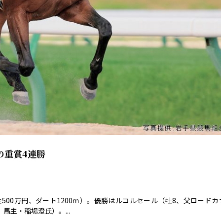
の重賞4連勝
500万円、ダート1200ｍ）。優勝はルコルセール（牡8、父ロードカ
主・稲場澄氏）。...