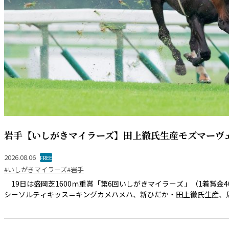
岩手【いしがきマイラーズ】田上徹氏生産モズマーヴ
2026.08.06
FREE
#いしがきマイラーズ
#岩手
19日は盛岡芝1600ｍ重賞「第6回いしがきマイラーズ」（1着賞金
シーソルティキッス＝キングカメハメハ、新ひだか・田上徹氏生産、馬主