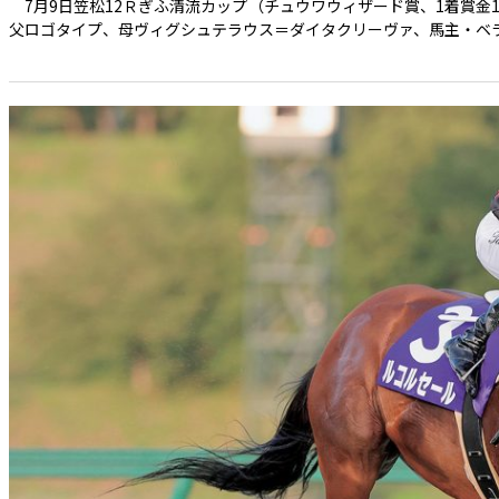
7月9日笠松12Ｒぎふ清流カップ（チュウワウィザード賞、1着賞金1
父ロゴタイプ、母ヴィグシュテラウス＝ダイタクリーヴァ、馬主・ベラジ