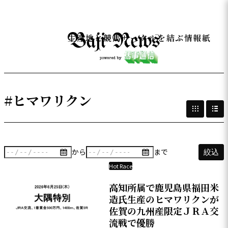
生産地と競馬サークルを結ぶ情報紙
#ヒマワリクン
から
まで
絞込
Hot Race
高知所属で鹿児島県福田米
造氏生産のヒマワリクンが
佐賀の九州産限定ＪＲＡ交
流戦で優勝