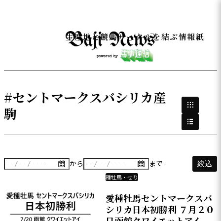
生産地と競馬サークルを結ぶ情報紙
#セントマークスバシリカ産
駒
から
まで
絞込
種牡馬・せり
愛種牡馬セントマークスバ
シリカ日本初勝利 ７月２０
日函館クワイエットアイ